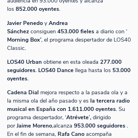
audiencia en 93.000 oyentes y alcanza
los
852.000 oyentes
.
Javier Penedo
y
Andrea
Sánchez
consiguen
453.000 fieles
a diario con ‘
Morning Box
’
, el programa despertador de LOS40
Classic.
LOS40 Urban
obtiene en esta oleada
277.000
seguidores
.
LOS40 Dance
llega hasta los
53.000
oyentes
.
Cadena Dial
mejora respecto a la pasada ola y a
la misma ola del año pasado y es
la tercera radio
musical en España con 1.611.000 oyentes
. Su
programa despertador, ‘
Atrévete
’
,
dirigido
por
Jaime Moreno
,alcanza
953.000 seguidores
.
En el fin de semana,
Rafa Cano
acompaña