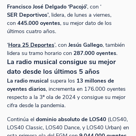
Francisco José Delgado ‘Pacojó’
, con ‘
SER Deportivos
’
, lidera, de lunes a viernes,
con
445.000
oyentes
, su mejor dato de los
últimos cuatro años.
‘
Hora 25 Deportes
’, con
Jesús Gallego
, también
lidera su tramo horario con
287.000
oyentes
.
La radio musical consigue su mejor
dato desde los últimos 5 años
La radio musical
supera los
13 millones de
oyentes diarios
, incrementa en 176.000 oyentes
respecto a la 3ª ola de 2024 y consigue su mejor
cifra desde la pandemia.
Continúa el
dominio absoluto de LOS40
(LOS40,
LOS40 Classic, LOS40 Dance, y LOS40 Urban) en
esta primera ola del EGM con
9.044.000 oyentes