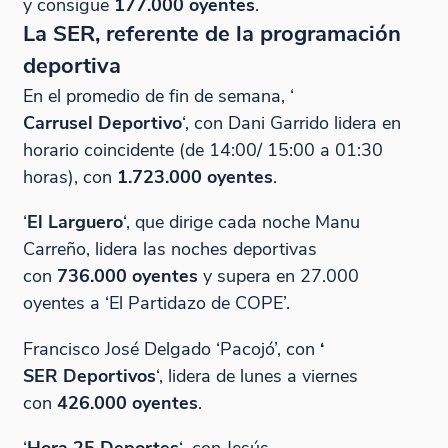
y consigue
177.000 oyentes
.
La SER, referente de la programación
deportiva
En el promedio de fin de semana, ‘
Carrusel Deportivo
‘, con Dani Garrido lidera en
horario coincidente (de 14:00/ 15:00 a 01:30
horas), con
1.723.000 oyentes
.
‘
El Larguero
‘, que dirige cada noche Manu
Carreño, lidera las noches deportivas
con
736.000 oyentes
y supera en 27.000
oyentes a ‘El Partidazo de COPE’.
Francisco José Delgado ‘Pacojó’, con
‘
SER Deportivos
‘, lidera de lunes a viernes
con
426.000 oyentes
.
‘
Hora 25 Deportes
‘
,
con Jesús