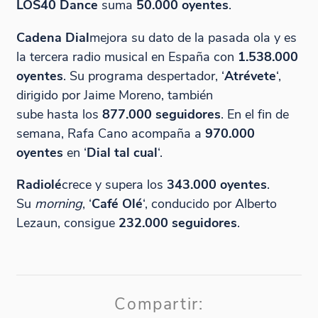
LOS40 Dance
suma
50.000 oyentes
.
Cadena Dial
mejora su dato de la pasada ola y es
la tercera radio musical en España con
1.538.000
oyentes
. Su programa despertador, ‘
Atrévete
‘,
dirigido por Jaime Moreno, también
sube hasta los
877.000 seguidores
. En el fin de
semana, Rafa Cano acompaña a
970.000
oyentes
en ‘
Dial tal cual
‘.
Radiolé
crece y supera los
343.000 oyentes
.
Su
morning
, ‘
Café Olé
‘, conducido por Alberto
Lezaun, consigue
232.000 seguidores
.
Compartir: