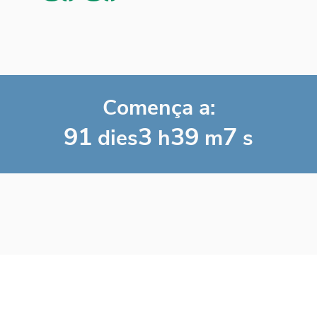
Comença a:
91
3
39
7
dies
h
m
s