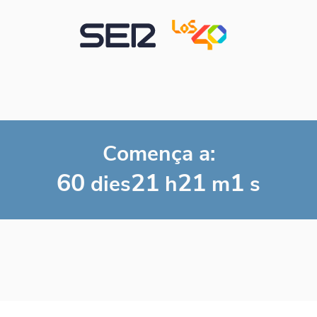
Comença a:
60
21
21
1
dies
h
m
s